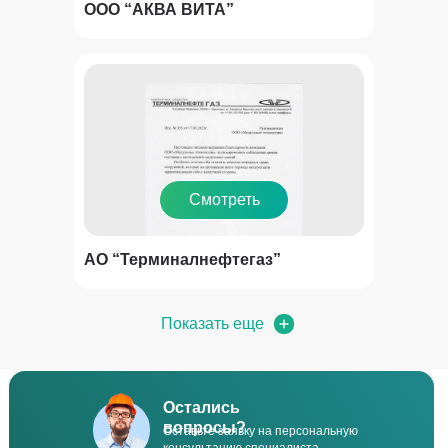
ООО “АКВА ВИТА”
Смотреть
АО “Терминалнефтегаз”
Показать еще
Остались
вопросы?
Оставьте заявку на персональную